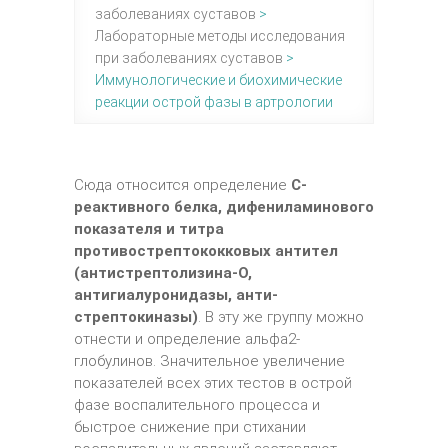
заболеваниях суставов
>
Лабораторные методы исследования
при заболеваниях суставов
>
Иммунологические и биохимические
реакции острой фазы в артрологии
Сюда относится определение
С-
реактивного белка, дифениламинового
показателя и титра
противострептококковых антител
(антистрептолизина-О,
антигиалуронидазы, анти-
стрептокиназы)
. В эту же группу можно
отнести и определение альфа2-
глобулинов. Значительное увеличение
показателей всех этих тестов в острой
фазе воспалительного процесса и
быстрое снижение при стихании