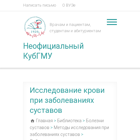
Написать письмо
О ВУЗе
Врачам и пациентам,
студентам и абитуриентам
Неофициальный
КубГМУ
Исследование крови
при заболеваниях
суставов
Главная
>
Библиотека
>
Болезни
суставов
>
Методы исследования при
заболеваниях суставов
>