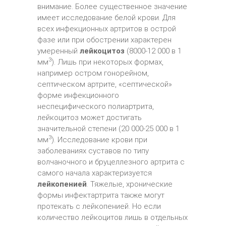
внимание. Более существенное значение
имеет исследование белой крови. Для
всех инфекционных артритов в острой
фазе или при обострении характерен
умеренный
лейкоцитоз
(8000-12 000 в 1
3
мм
). Лишь при некоторых формах,
например остром гонорейном,
септическом артрите, «септической»
форме инфекционного
неспецифического полиартрита,
лейкоцитоз может достигать
значительной степени (20 000-25 000 в 1
3
мм
). Исследование крови при
заболеваниях суставов по типу
волчаночного и бруцеллезного артрита с
самого начала характеризуется
лейкопенией
. Тяжелые, хронические
формы инфектартрита также могут
протекать с лейкопенией. Но если
количество лейкоцитов лишь в отдельных