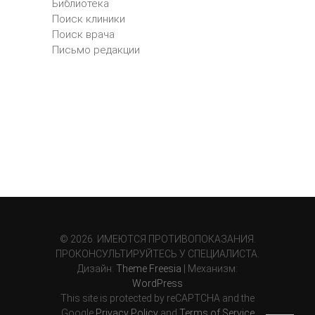
Библиотека
Поиск клиники
Поиск врача
Письмо редакции
© 2026. ИМЕЮТСЯ ПРОТИВОПОКАЗАНИЯ.
ПРОКОНСУЛЬТИРУЙТЕСЬ У СПЕЦИАЛИСТА.
Дизайн:
Theme Freesia
| Механизм:
WordPress
This site is protected by reCAPTCHA and the
Google
Privacy Policy
and
Terms of Service