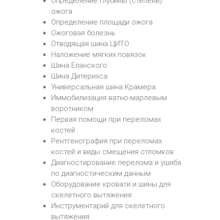
Определение глубины (степени)
ожога
Определение площади ожога
Ожоговая болезнь
Отводящая шина ЦИТО
Наложение мягких повязок
Шина Еланского
Шина Дитерихса
Универсальная шина Крамера
Иммобилизация ватно-марлевым
воротником
Первая помощи при переломах
костей
Рентгенография при переломах
костей и виды смещения отломков
Диагностирование перелома и ушиба
по диагностическим данным
Оборудование кровати и шины для
скелетного вытяжения
Инструментарий для скелетного
вытяжения