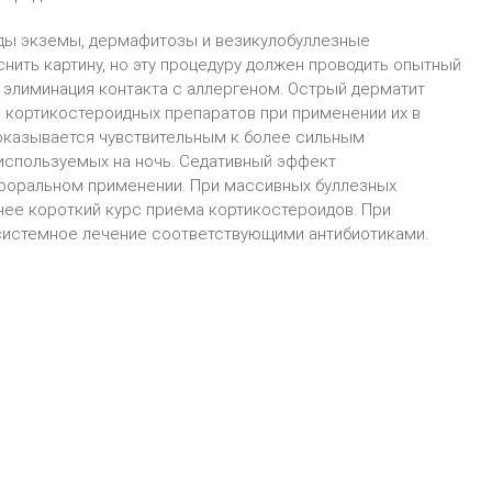
иды экземы, дермафитозы и везикулобуллезные
нить картину, но эту процедуру должен проводить опытный
 элиминация контакта с аллергеном. Острый дерматит
 кортикостероидных препаратов при применении их в
 оказывается чувствительным к более сильным
используемых на ночь. Седативный эффект
ероральном применении. При массивных буллезных
нее короткий курс приема кортикостероидов. При
системное лечение соответствующими антибиотиками.