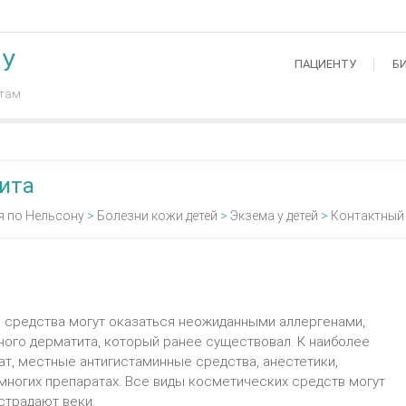
МУ
ПАЦИЕНТУ
Б
нтам
ита
я по Нельсону
>
Болезни кожи детей
>
Экзема у детей
>
Контактный 
 средства могут оказаться неожиданными аллергенами,
ного дерматита, который ранее существовал. К наиболее
т, местные антигистаминные средства, анестетики,
многих препаратах. Все виды косметических средств могут
страдают веки.