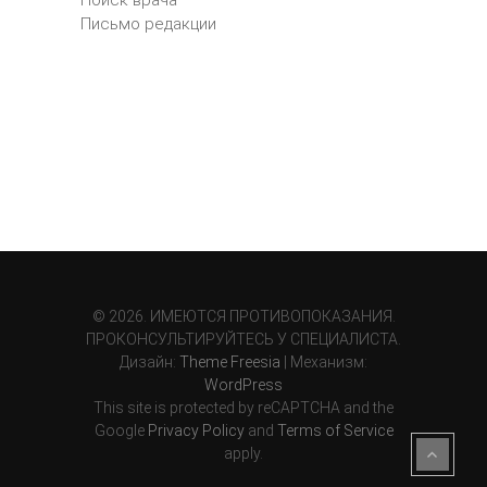
Поиск врача
Письмо редакции
© 2026. ИМЕЮТСЯ ПРОТИВОПОКАЗАНИЯ.
ПРОКОНСУЛЬТИРУЙТЕСЬ У СПЕЦИАЛИСТА.
Дизайн:
Theme Freesia
| Механизм:
WordPress
This site is protected by reCAPTCHA and the
Google
Privacy Policy
and
Terms of Service
apply.