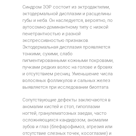
Синдром ЭЭР состоит из эктродактилии,
эктодермальной дисплазии и расщелины
губы и неба. Он наследуется, вероятно, по
аутосомно-доминантному типу с низкой
пенетрантностью и разной
экспрессивностью признаков.
Эктодермальная дисплазия проявляется
тонкими, сухими, слабо
пигментированными кожными покровами,
пучками редких волос на голове и бровях
и отсутствием ресниц. Уменьшение числа
волосяных фолликулов и сальных желез
выявляется при исследовании биоптата.
Сопутствующие дефекты заключаются в
аномалии кистей и стоп, гипоплазии
ногтей, гранулематозных заедах, часто
осложняющихся кандидозом, аномалии
зубов и глаз (блефарофимоз, атрезия или
отсутствие слезных точек, косоглазие) и