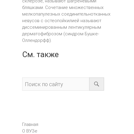
склерозе, называют шагреневыми
бляшками. Сочетание множественных
мелкопапулезных соединительнотканных
невусов с остеопойкилией называют
диссеминированным лентикулярным
дерматофиброзом (синдром Бушке-
Оллендорфф).
См. также
Главная
О ВУЗе