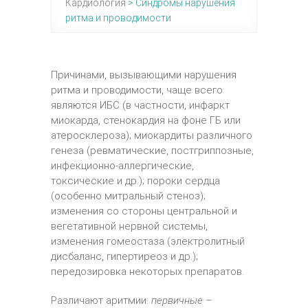
Кардиология
>
Синдромы нарушения
ритма и проводимости
Причинами, вызывающими нарушения
ритма и проводимости, чаще всего
являются ИБС (в частности, инфаркт
миокарда, стенокардия на фоне ГБ или
атеросклероза); миокардиты различного
генеза (ревматические, постгриппозные,
инфекционно-аллергические,
токсические и др.); пороки сердца
(особенно митральный стеноз);
изменения со стороны центральной и
вегетативной нервной системы,
изменения гомеостаза (электролитный
дисбаланс, гипертиреоз и др.);
передозировка некоторых препаратов.
Различают аритмии:
первичные
–