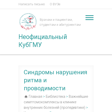
Написать письмо
О ВУЗе
Врачам и пациентам,
студентам и абитуриентам
Неофициальный
КубГМУ
Синдромы нарушения
ритма и
проводимости
Главная
>
Библиотека
>
Важнейшие
симптомокомплексы в клинике
внутренних болезней (пропедевтике)
>