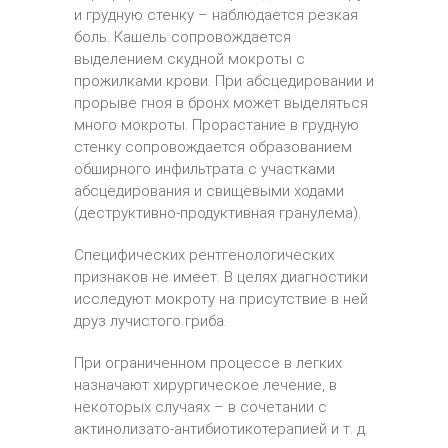
и грудную стенку – наблюдается резкая
боль. Кашель сопровождается
выделением скудной мокроты с
прожилками крови. При абсцедировании и
прорыве гноя в бронх может выделяться
много мокроты. Прорастание в грудную
стенку сопровождается образованием
обширного инфильтрата с участками
абсцедирования и свищевыми ходами
(деструктивно-продуктивная гранулема).
Специфических рентгенологических
признаков не имеет. В целях диагностики
исследуют мокроту на присутствие в ней
друз лучистого гриба.
При ограниченном процессе в легких
назначают хирургическое лечение, в
некоторых случаях – в сочетании с
актинолизато-антибиотикотерапией и т. д.