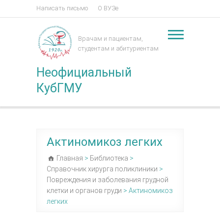
Написать письмо
О ВУЗе
Врачам и пациентам,
студентам и абитуриентам
Неофициальный
КубГМУ
Актиномикоз легких
Главная
>
Библиотека
>
Справочник хирурга поликлиники
>
Повреждения и заболевания грудной
клетки и органов груди
>
Актиномикоз
легких