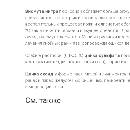
Висмута нитрат
основной обладает больше вяжу
применяется при острых и хронических воспалит
воспалительных процессах кожи и слизистых обол
%) как антисептическое и вяжущее средство. Дл
оксида висмута, дерматол. Мази и присыпки ксеро
лечения гнойных ран и язв, сопровождающихся д
Слабые растворы (0,1-0,5 %)
цинка сульфата
прим
конъюнктивите (для закапывания глаз), ларингите,
Цинка оксид
в форме паст, мазей и линиментов 
ранах и язвах, желудочных, кишечных, панкреатич
и мецерации кожи.
См. также