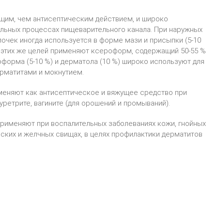
щим, чем антисептическим действием, и широко
ельных процессах пищеварительного канала. При наружных
очек иногда используется в форме мази и присыпки (5-10
я этих же целей применяют ксероформ, содержащий 50-55 %
форма (5-10 %) и дерматола (10 %) широко используют для
ерматитами и мокнутием.
еняют как антисептическое и вяжущее средство при
 уретрите, вагините (для орошений и промываний).
применяют при воспалительных заболеваниях кожи, гнойных
еских и желчных свищах, в целях профилактики дерматитов