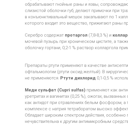
обрабатывают гнойные раны и язвы, сопровожда
слизистой оболочки губ, делают примочки при тра
в конъюнктивальный мешок закапывают по 1 капле
которого входит это вещество, прижигают раны пр
Серебро содержат
протаргол
(7,8-8,3 %) и
коллар
мочевой пузырь при хроническом цистите, а так
оболочку гортани, 0,2-1 % раствор колларгола пр
Препараты ртути применяют в качестве антисептик
офтальмологии (ртути оксид желтый). В хирургич
не применяются.
Ртути дихлорид
0,1-0,5 % испо
Меди сульфат (Cupri sulfas)
применяют как анти
уретритах и вагинитах (0,25 %), ожогах, вызванн
как антидот при отравлениях белым фосфором, а 
комплексе с натрия тетраборатом высоко эффекти
Обладает широким спектром действия, особенно 
нечувствительна к другим антимикробным средст