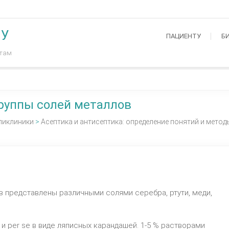
МУ
ПАЦИЕНТУ
Б
нтам
руппы солей металлов
ликлиники
>
Асептика и антисептика: определение понятий и метод
 представлены различными солями серебра, ртути, меди,
и per se в виде ляписных карандашей. 1-5 % растворами