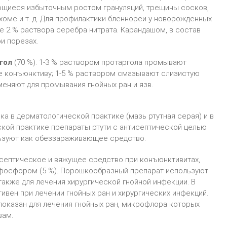
ющиеся избыточным ростом грануляций, трещины сосков,
хоме и т. д. Для профилактики бленнореи у новорожденных
 2 % раствора серебра нитрата. Карандашом, в состав
и порезах.
гол
(70 %). 1-3 % раствором протаргола промывают
же конъюнктиву; 1-5 % раствором смазывают слизистую
именяют для промывания гнойных ран и язв.
а в дерматологической практике (мазь ртутная серая) и в
еской практике препараты ртути с антисептической целью
льзуют как обеззараживающее средство.
септическое и вяжущее средство при конъюнктивитах,
ых фосфором (5 %). Порошкообразный препарат используют
также для лечения хирургической гнойной инфекции. В
вен при лечении гнойных ран и хирургических инфекций.
показан для лечения гнойных ран, микрофлора которых
вам.