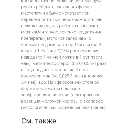
консервативное. Больной рекомендуют
родить ребенка, так как эта форма
мастопатии обычно исчезает при
беременности. При невозможности или
нежелании родить ребенка назначают
медикаментозное лечение: седативные
препараты (настойка валерианы с
бромом), водный раствор Люголя (по 3
капли в 1 сут) или 0,25% раствор калия
йодида (по 1 чайной ложке в 1 сут после
еды), метилтестостерон (по 0,005 3-4 раза
в 1 сут под язык в течение 4 нед),
бромокриптин (по 0,025 3 раза в течение
3-4 нед) и др. При фиброзно-кистозной
форме мастопатии показано
хирургическое лечение (секторальная
резекция молочной железы с экспресс-
гистологическим исследованием тканей).
См. также