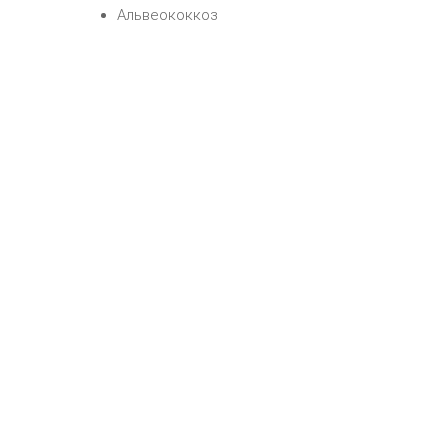
Альвеококкоз