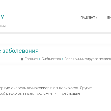
МУ
ПАЦИЕНТУ
Б
нтам
 заболевания
Главная
>
Библиотека
>
Справочник хирурга полик
ервую очередь эхинококкоз и альвеококкоз. Другие
коз) редко вызывают осложнения, требующие