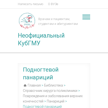
Написать письмо
О ВУЗе
Врачам и пациентам,
студентам и абитуриентам
Неофициальный
КубГМУ
Подногтевой
панариций
Главная
>
Библиотека
>
Справочник хирурга поликлиники
>
Повреждения и заболевания верхних
конечностей
>
Панариций
>
Подногтевой панариций