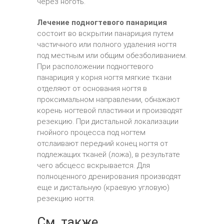
через ноготь.
Лечение подногтевого панариция
состоит во вскрытии панариция путем
частичного или полного удаления ногтя
под местным или общим обезболиванием.
При расположении подногтевого
панариция у корня ногтя мягкие ткани
отделяют от основания ногтя в
проксимальном направлении, обнажают
корень ногтевой пластинки и производят
резекцию. При дистальной локализации
гнойного процесса под ногтем
отслаивают передний конец ногтя от
подлежащих тканей (ложа), в результате
чего абсцесс вскрывается. Для
полноценного дренирования производят
еще и дистальную (краевую угловую)
резекцию ногтя.
См. также