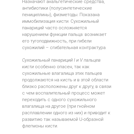
Назначают анальгетические средства,
антибиотики (полусинтетические
пенициллины), физметоды. Показана
иммобилизация кисти. Сухожильный
панариций часто осложняется
нарушением функции пальца: возникает
его тугоподвижность, при гибели
сухожилий – сгибательная контрактура.
Сухожильный панариций I и V пальцев
кисти
особенно опасен, так как
сухожильные влагалища этих пальцев
продолжаются на кисть и в этой области
близко расположены друг к другу, в связи
с чем воспалительный процесс может
переходить с одного сухожильного
влагалища на другое (при гнойном
расплавлении одного из них) и приводит к
развитию так называемой U-образной
флегмоны кисти.