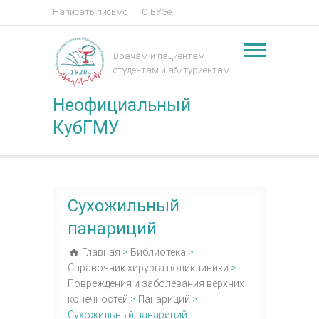
Написать письмо
О ВУЗе
Врачам и пациентам,
студентам и абитуриентам
Неофициальный
КубГМУ
Сухожильный
панариций
Главная
>
Библиотека
>
Справочник хирурга поликлиники
>
Повреждения и заболевания верхних
конечностей
>
Панариций
>
Сухожильный панариций