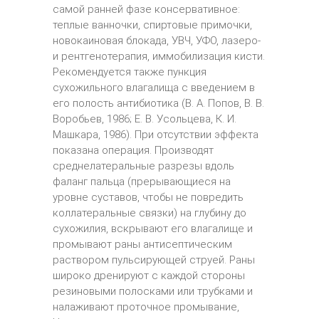
самой ранней фазе консервативное:
теплые ванночки, спиртовые примочки,
новокаиновая блокада, УВЧ, УФО, лазеро-
и рентгенотерапия, иммобилизация кисти.
Рекомендуется также пункция
сухожильного влагалища с введением в
его полость антибиотика (В. А. Попов, В. В.
Воробьев, 1986; Е. В. Усольцева, К. И.
Машкара, 1986). При отсутствии эффекта
показана операция. Производят
среднелатеральные разрезы вдоль
фаланг пальца (прерывающиеся на
уровне суставов, чтобы не повредить
коллатеральные связки) на глубину до
сухожилия, вскрывают его влагалище и
промывают раны антисептическим
раствором пульсирующей струей. Раны
широко дренируют с каждой стороны
резиновыми полосками или трубками и
налаживают проточное промывание,