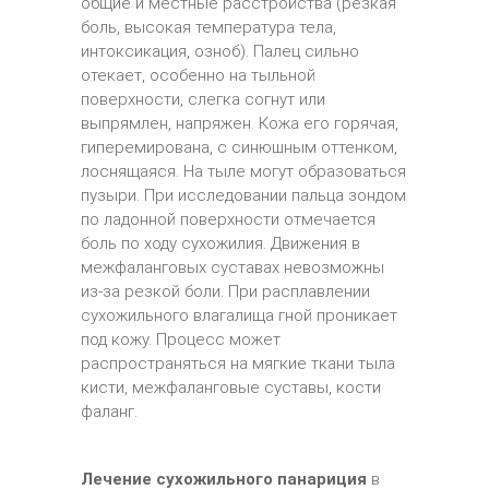
общие и местные расстройства (резкая
боль, высокая температура тела,
интоксикация, озноб). Палец сильно
отекает, особенно на тыльной
поверхности, слегка согнут или
выпрямлен, напряжен. Кожа его горячая,
гиперемирована, с синюшным оттенком,
лоснящаяся. На тыле могут образоваться
пузыри. При исследовании пальца зондом
по ладонной поверхности отмечается
боль по ходу сухожилия. Движения в
межфаланговых суставах невозможны
из-за резкой боли. При расплавлении
сухожильного влагалища гной проникает
под кожу. Процесс может
распространяться на мягкие ткани тыла
кисти, межфаланговые суставы, кости
фаланг.
Лечение сухожильного панариция
в