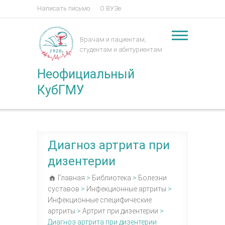
Написать письмо
О ВУЗе
Врачам и пациентам,
студентам и абитуриентам
Неофициальный
КубГМУ
Диагноз артрита при
дизентерии
Главная
>
Библиотека
>
Болезни
суставов
>
Инфекционные артриты
>
Инфекционные специфические
артриты
>
Артрит при дизентерии
>
Диагноз артрита при дизентерии