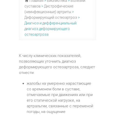
Главная
>
Библиотека
>
Болезни
суставов
>
Дистрофические
(неинфекционные) артриты
>
Деформирующий остеоартроз
>
Диагноз и дифференциальный
диагноз деформирующего
остеоартроза
К числу клинических показателей,
позволяющих уточнить диагноз
деформирующего остеоартроза, следует
отнести:
жалобы на умеренно нарастающие
со временем боли в суставе,
отмечаемые при движениях или при
его статической нагрузке, на
артральгии, связанные с переменой
погоды, на ощущение