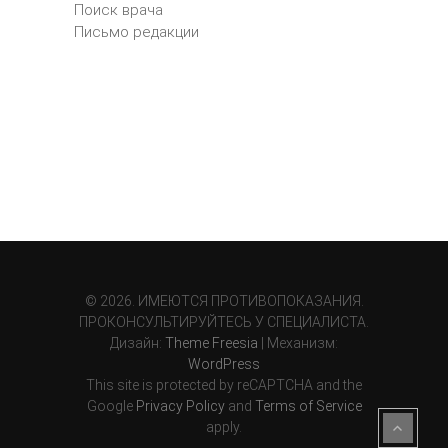
Поиск врача
Письмо редакции
© 2026. ИМЕЮТСЯ ПРОТИВОПОКАЗАНИЯ.
ПРОКОНСУЛЬТИРУЙТЕСЬ У СПЕЦИАЛИСТА.
Дизайн:
Theme Freesia
| Механизм:
WordPress
This site is protected by reCAPTCHA and the
Google
Privacy Policy
and
Terms of Service
apply.