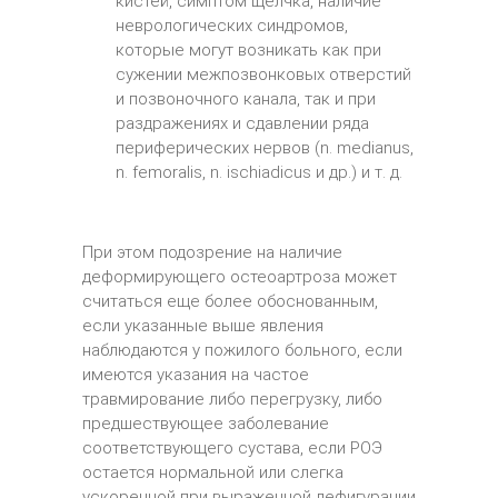
кистей, симптом щелчка, наличие
неврологических синдромов,
которые могут возникать как при
сужении межпозвонковых отверстий
и позвоночного канала, так и при
раздражениях и сдавлении ряда
периферических нервов (n. medianus,
n. femoralis, n. ischiadicus и др.) и т. д.
При этом подозрение на наличие
деформирующего остеоартроза может
считаться еще более обоснованным,
если указанные выше явления
наблюдаются у пожилого больного, если
имеются указания на частое
травмирование либо перегрузку, либо
предшествующее заболевание
соответствующего сустава, если РОЭ
остается нормальной или слегка
ускоренной при выраженной дефигурации