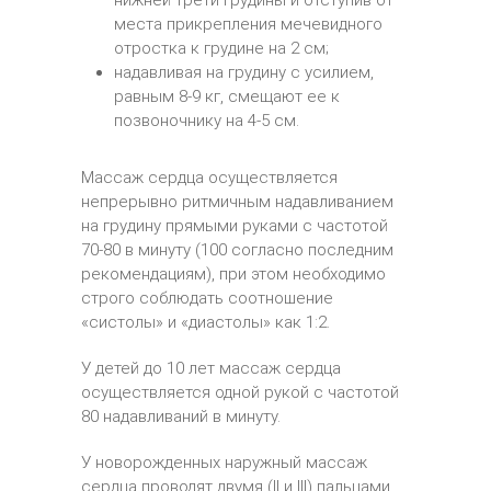
нижней трети грудины и отступив от
места прикрепления мечевидного
отростка к грудине на 2 см;
надавливая на грудину с усилием,
равным 8-9 кг, смещают ее к
позвоночнику на 4-5 см.
Массаж сердца осуществляется
непрерывно ритмичным надавливанием
на грудину прямыми руками с частотой
70-80 в минуту (100 согласно последним
рекомендациям), при этом необходимо
строго соблюдать соотношение
«систолы» и «диастолы» как 1:2.
У детей до 10 лет массаж сердца
осуществляется одной рукой с частотой
80 надавливаний в минуту.
У новорожденных наружный массаж
сердца проводят двумя (II и III) пальцами,