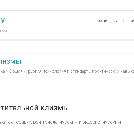
МУ
ПАЦИЕНТУ
Б
нтам
клизмы
ека
>
Общая хирургия: технология и стандарты практических навык
стительной клизмы
овка к операции, рентгенологическим и эндоскопическим