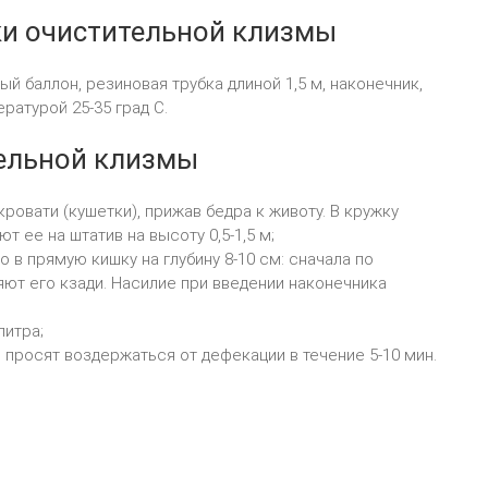
ки очистительной клизмы
й баллон, резиновая трубка длиной 1,5 м, наконечник,
ратурой 25-35 град С.
тельной клизмы
ровати (кушетки), прижав бедра к животу. В кружку
 ее на штатив на высоту 0,5-1,5 м;
 в прямую кишку на глубину 8-10 см: сначала по
ляют его кзади. Насилие при введении наконечника
литра;
 просят воздержаться от дефекации в течение 5-10 мин.