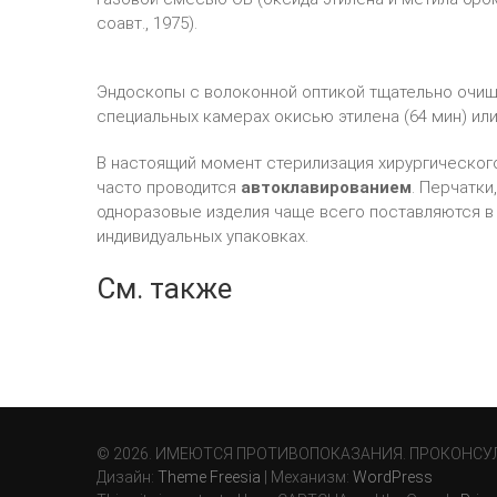
соавт., 1975).
Эндоскопы с волоконной оптикой тщательно очищ
специальных камерах окисью этилена (64 мин) или
В настоящий момент стерилизация хирургическог
часто проводится
автоклавированием
. Перчатки
одноразовые изделия чаще всего поставляются в
индивидуальных упаковках.
См. также
© 2026. ИМЕЮТСЯ ПРОТИВОПОКАЗАНИЯ. ПРОКОНСУ
Дизайн:
Theme Freesia
| Механизм:
WordPress