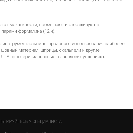
ают механически, промывают и стерилизуют в
 парами формалина (12 ч).
о инструментария многоразового использования наиболее
, шовный материал, шприцы, скальпели и другие
 ЛПУ простерилизованные в заводских условиях в
ЛЬТИРУЙТЕСЬ У СПЕЦИАЛИСТА.