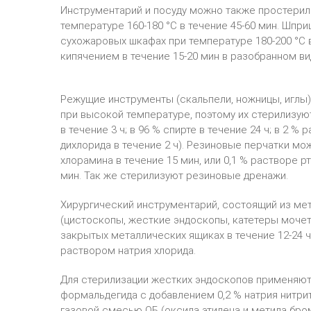
Инструментарий и посуду можно также простерил
температуре 160-180 °С в течение 45-60 мин. Шп
сухожаровых шкафах при температуре 180-200 °С в
кипячением в течение 15-20 мин в разобранном ви
Режущие инструменты (скальпели, ножницы, иглы)
при высокой температуре, поэтому их стерилизую
в течение 3 ч; в 96 % спирте в течение 24 ч; в 2 %
дихлорида в течение 2 ч). Резиновые перчатки мо
хлорамина в течение 15 мин, или 0,1 % растворе рт
мин. Так же стерилизуют резиновые дренажи.
Хирургический инструментарий, состоящий из мет
(цистоскопы, жесткие эндоскопы, катетеры мочет
закрытых металлических ящиках в течение 12-24 
раствором натрия хлорида.
Для стерилизации жестких эндоскопов применяют 
формальдегида с добавлением 0,2 % натрия нитрит
газовой смесью ОБ (оксида этилена и метила броми