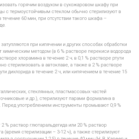
изовать горячим воздухом в сухожаровом шкафу при
рицы с термоустойчивым стеклом обычно стерилизуют в
 течение 60 мин, при отсутствии такого шкафа –
де.
 затупляются при кипячении и других способах обработки
т химическим методом (в 6 % растворе перекиси водорода
 растворе хлорамина в течение 2 ч; в 0,1 % растворе ртути
жно стерилизовать в автоклаве, а также в 2 % растворе
ути дихлорида в течение 2 ч, или кипячением в течение 15
аллических, стеклянных, пластмассовых частей
очниковые и др.), стерилизуют парами формалина в
ч. Перед употреблением инструменты промывают 0,9 %
2 % раствор глютаральдегида или 20 % раствор
а (время стерилизации – 3-12 ч), а также стерилизуют
да в соотношении 1:2,5) в течение 40 мин (Н. В. Кареев и