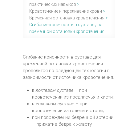
практических навыков
>
Кровотечение и переливание крови
>
Временная остановка кровотечения
>
Сгибание конечности в суставе для
временной остановки кровотечения
Сгибание конечности в суставе для
временной остановки кровотечения
проводится по следующей технологии в
зависимости от источника кровотечения.
в
локтевом суставе
– при
кровотечении из предплечья и кисти;
в
коленном суставе
– при
кровотечении из голени и стопы;
при повреждении бедренной артерии
– прижатие бедра к животу.