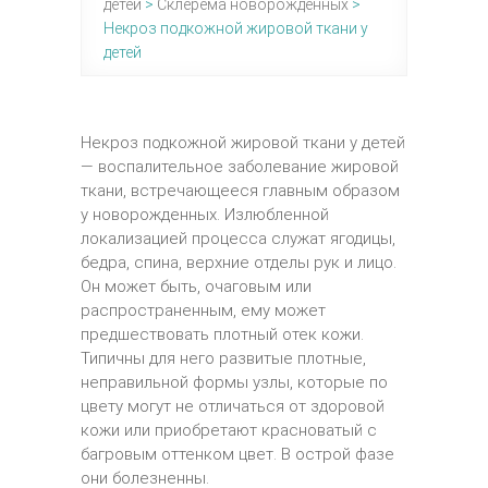
детей
>
Склерема новорожденных
>
Некроз подкожной жировой ткани у
детей
Некроз подкожной жировой ткани у детей
— воспалительное заболевание жировой
ткани, встречающееся главным образом
у новорожденных. Излюбленной
локализацией процесса служат ягодицы,
бедра, спина, верхние отделы рук и лицо.
Он может быть, очаговым или
распространенным, ему может
предшествовать плотный отек кожи.
Типичны для него развитые плотные,
неправильной формы узлы, которые по
цвету могут не отличаться от здоровой
кожи или приобретают красноватый с
багровым оттенком цвет. В острой фазе
они болезненны.