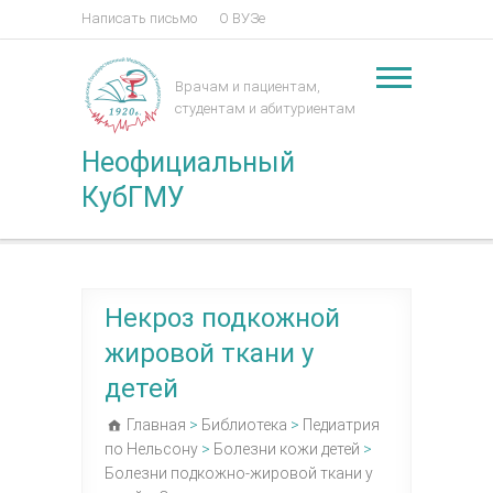
Написать письмо
О ВУЗе
Врачам и пациентам,
студентам и абитуриентам
Неофициальный
КубГМУ
Некроз подкожной
жировой ткани у
детей
Главная
>
Библиотека
>
Педиатрия
по Нельсону
>
Болезни кожи детей
>
Болезни подкожно-жировой ткани у