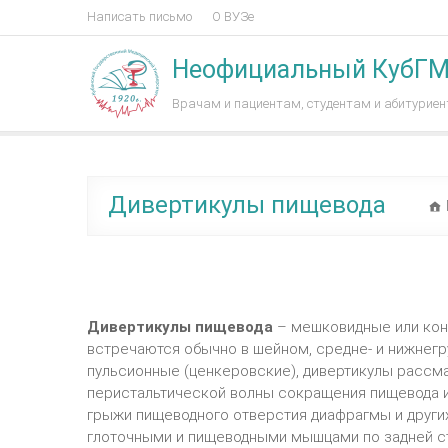
Написать письмо
О ВУЗе
Неофициальный КубГ
Врачам и пациентам, студентам и абитурие
Дивертикулы пищевода
Дивертикулы пищевода
– мешковидные или кон
встречаются обычно в шейном, средне- и нижнегр
пульсионные (ценкеровские), дивертикулы рассм
перистальтической волны сокращения пищевода и 
грыжи пищеводного отверстия диафрагмы и других
глоточными и пищеводными мышцами по задней с