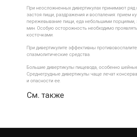
При неосложненных дивертикулах принимают ряд г
застоя пищи, раздражения и воспаления: прием к
пережевывание пищи, еда небольшими порциями, з
мин. Особую осторожность необходимо проявлять
косточками.
При дивертикулите эффективны противовоспалител
спазмолитические средства.
Большие дивертикулы пищевода, особенно шейные,
Среднегрудные дивертикулы чаще лечат консерва
и опасности ее.
См. также