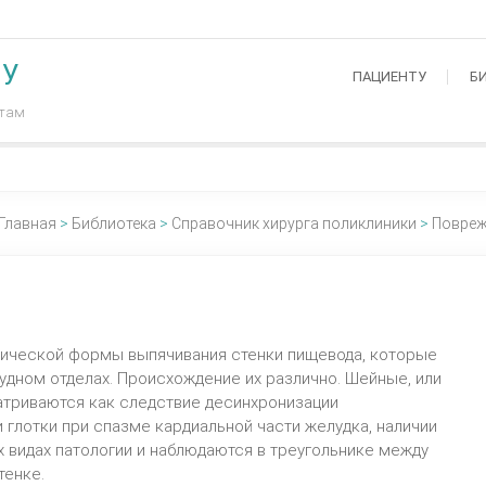
МУ
ПАЦИЕНТУ
Б
нтам
Главная
>
Библиотека
>
Справочник хирурга поликлиники
>
Повреж
ической формы выпячивания стенки пищевода, которые
удном отделах. Происхождение их различно. Шейные, или
атриваются как следствие десинхронизации
глотки при спазме кардиальной части желудка, наличии
 видах патологии и наблюдаются в треугольнике между
тенке.