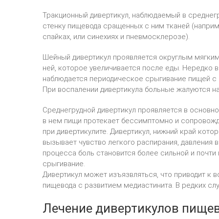
Тракционный дивертикул, наблюдаемый в среднегр
стенку пищевода сращенных с ним тканей (наприме
спайках, или синехиях и пневмосклерозе).
Шейный дивертикул проявляется округлым мягким
ней, которое увеличивается после еды. Нередко 
наблюдается периодическое срыгивание пищей с 
При воспалении дивертикула больные жалуются на 
Среднегрудной дивертикул проявляется в основно
в нем пищи протекает бессимптомно и сопровожд
при дивертикулите. Дивертикул, нижний край кото
вызывает чувство легкого распирания, давления в
процесса боль становится более сильной и почти
срыгивание.
Дивертикул может изъязвляться, что приводит к 
пищевода с развитием медиастинита. В редких слу
Лечение дивертикулов пище