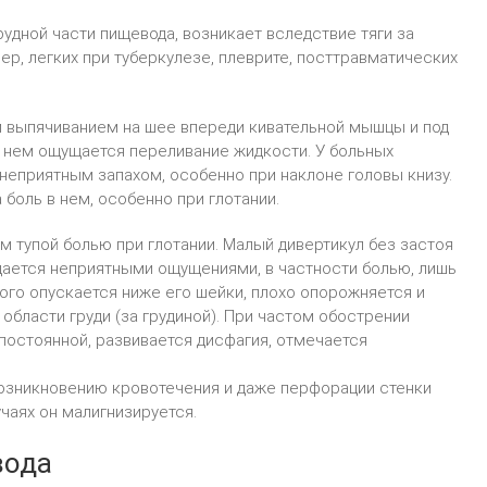
удной части пищевода, возникает вследствие тяги за
р, легких при туберкулезе, плеврите, посттравматических
 выпячиванием на шее впереди кивательной мышцы и под
в нем ощущается переливание жидкости. У больных
неприятным запахом, особенно при наклоне головы книзу.
боль в нем, особенно при глотании.
м тупой болью при глотании. Малый дивертикул без застоя
ается неприятными ощущениями, в частности болью, лишь
рого опускается ниже его шейки, плохо опорожняется и
 области груди (за грудиной). При частом обострении
 постоянной, развивается дисфагия, отмечается
возникновению кровотечения и даже перфорации стенки
чаях он малигнизируется.
вода