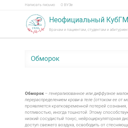
Написать письмо
О ВУЗе
Неофициальный КубГ
Врачам и пациентам, студентам и абитурие
Обморок
Обморок
–
генерализованное или диффузное малок
перераспределением крови в теле (оттоком ее от м
проявляется кратковременной потерей сознания,
потливостью, иногда тошнотой. Этому способству
низкий сосудистый тонус, нейроциркуляторная ди
доступ свежего воздуха, освободить от стесняющ