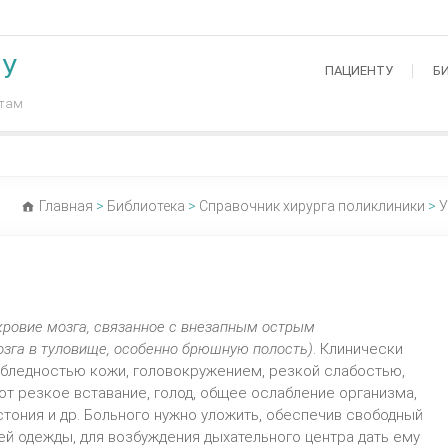
МУ
ПАЦИЕНТУ
Б
нтам
Главная
>
Библиотека
>
Справочник хирурга поликлиники
>
У
ровие мозга, связанное с внезапным острым
озга в туловище, особенно брюшную полость)
. Клинически
 бледностью кожи, головокружением, резкой слабостью,
ют резкое вставание, голод, общее ослабление организма,
стония и др. Больного нужно уложить, обеспечив свободный
ей одежды, для возбуждения дыхательного центра дать ему