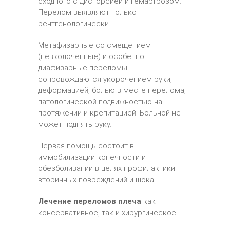
сходного с дисторсией и гемартрозом.
Перелом выявляют только
рентгенологически.
Метафизарные со смещением
(невколоченные) и особенно
диафизарные переломы
сопровождаются укорочением руки,
деформацией, болью в месте перелома,
патологической подвижностью на
протяжении и крепитацией. Больной не
может поднять руку.
Первая помощь состоит в
иммобилизации конечности и
обезболивании в целях профилактики
вторичных повреждений и шока.
Лечение переломов плеча
как
консервативное, так и хирургическое.