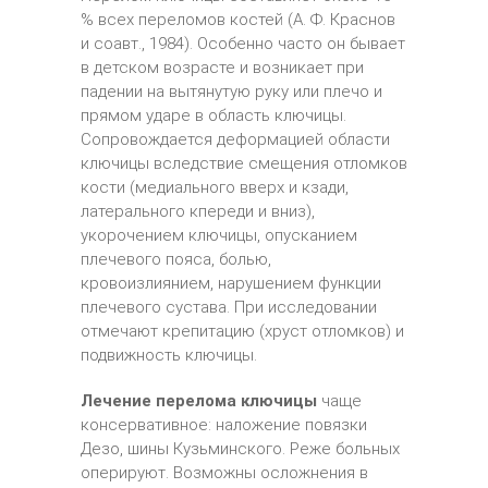
% всех переломов костей (А. Ф. Краснов
и соавт., 1984). Особенно часто он бывает
в детском возрасте и возникает при
падении на вытянутую руку или плечо и
прямом ударе в область ключицы.
Сопровождается деформацией области
ключицы вследствие смещения отломков
кости (медиального вверх и кзади,
латерального кпереди и вниз),
укорочением ключицы, опусканием
плечевого пояса, болью,
кровоизлиянием, нарушением функции
плечевого сустава. При исследовании
отмечают крепитацию (хруст отломков) и
подвижность ключицы.
Лечение перелома ключицы
чаще
консервативное: наложение повязки
Дезо, шины Кузьминского. Реже больных
оперируют. Возможны осложнения в