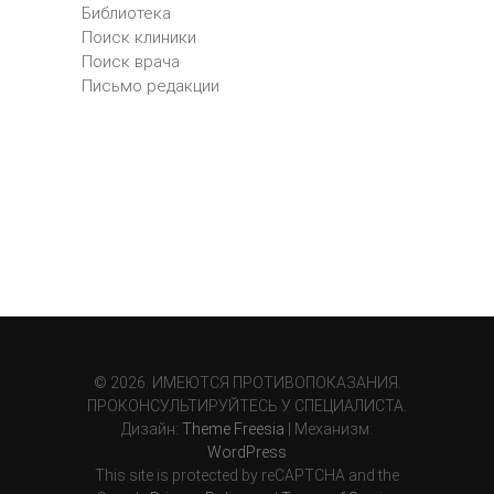
Библиотека
Поиск клиники
Поиск врача
Письмо редакции
© 2026. ИМЕЮТСЯ ПРОТИВОПОКАЗАНИЯ.
ПРОКОНСУЛЬТИРУЙТЕСЬ У СПЕЦИАЛИСТА.
Дизайн:
Theme Freesia
| Механизм:
WordPress
This site is protected by reCAPTCHA and the