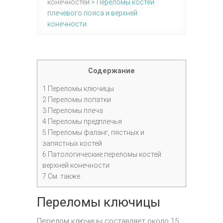
конечностей
>
Переломы костей
плечевого пояса и верхней
конечности
Содержание
1
Переломы ключицы
2
Переломы лопатки
3
Переломы плеча
4
Переломы предплечья
5
Переломы фаланг, пястных и
запястных костей
6
Патологические переломы костей
верхней конечности
7
См. также
Переломы ключицы
Перелом ключицы составляет около 15