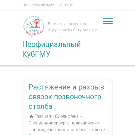
Написать письмо
О ВУЗе
Врачам и пациентам,
студентам и абитуриентам
Неофициальный
КубГМУ
Растяжение и разрыв
связок позвоночного
столба
Главная
>
Библиотека
>
Справочник хирурга поликлиники
>
Повреждения позвоночного столба
>