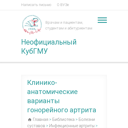
Написать письмо
О ВУЗе
Врачам и пациентам,
студентам и абитуриентам
Неофициальный
КубГМУ
Клинико-
анатомические
варианты
гонорейного артрита
Главная
>
Библиотека
>
Болезни
суставов
>
Инфекционные артриты
>