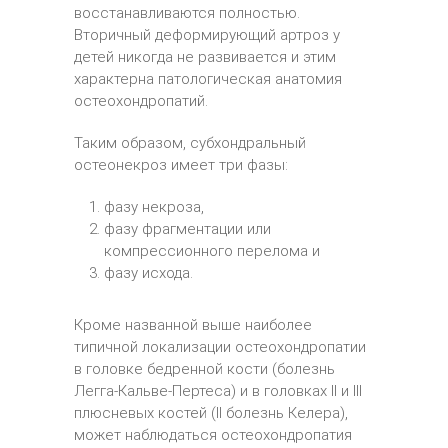
восстанавливаются полностью.
Вторичный деформирующий артроз у
детей никогда не развивается и этим
характерна патологическая анатомия
остеохондропатий.
Таким образом, субхондральный
остеонекроз имеет три фазы:
фазу некроза,
фазу фрагментации или
компрессионного перелома и
фазу исхода.
Кроме названной выше наиболее
типичной локализации остеохондропатии
в головке бедренной кости (болезнь
Легга-Кальве-Пертеса) и в головках II и III
плюсневых костей (II болезнь Келера),
может наблюдаться остеохондропатия