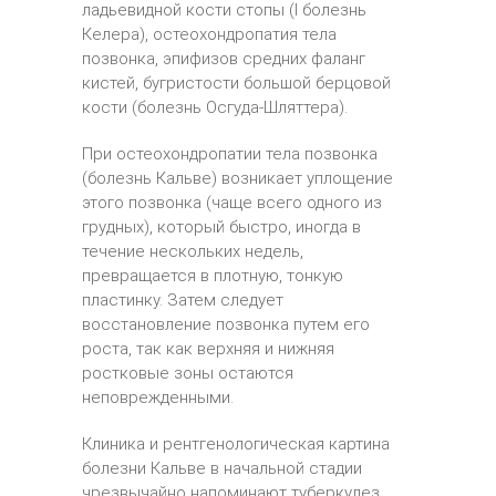
ладьевидной кости стопы (I болезнь
Келера), остеохондропатия тела
позвонка, эпифизов средних фаланг
кистей, бугристости большой берцовой
кости (болезнь Осгуда-Шляттера).
При остеохондропатии тела позвонка
(болезнь Кальве) возникает уплощение
этого позвонка (чаще всего одного из
грудных), который быстро, иногда в
течение нескольких недель,
превращается в плотную, тонкую
пластинку. Затем следует
восстановление позвонка путем его
роста, так как верхняя и нижняя
ростковые зоны остаются
неповрежденными.
Клиника и рентгенологическая картина
болезни Кальве в начальной стадии
чрезвычайно напоминают туберкулез