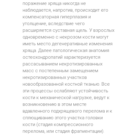
поражение хряща никогда не
наблюдается, напротив, происходит его
компенсаторная гиперплазия и
утолщение, вследствие чего
расширяется суставная щель. У взрослых
одновременно с некрозом кости могут
иметь место дегенеративные изменения
хряща. Далее патологическая анатомия
остеохондропатий характеризуется
рассасыванием некротизированных
масс с постепенным замещением
некротизированных участков
новообразованной костной тканью. Все
эти процессы ослабляют устойчивость
кости к механической нагрузке, ведут к
возникновению в этом месте
вдавленного подхрящевого перелома и к
сплющиванию этого участка головки
кости (стадия компрессионного
перелома, или стадия фрагментации).