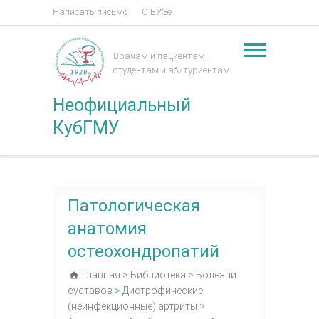
Написать письмо
О ВУЗе
Врачам и пациентам,
студентам и абитуриентам
Неофициальный
КубГМУ
Патологическая
анатомия
остеохондропатий
Главная
>
Библиотека
>
Болезни
суставов
>
Дистрофические
(неинфекционные) артриты
>