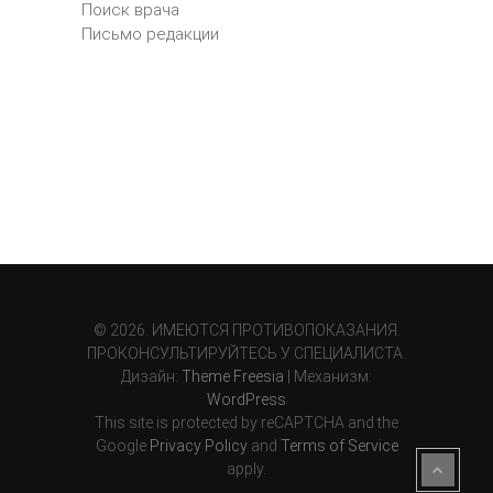
Поиск врача
Письмо редакции
© 2026. ИМЕЮТСЯ ПРОТИВОПОКАЗАНИЯ.
ПРОКОНСУЛЬТИРУЙТЕСЬ У СПЕЦИАЛИСТА.
Дизайн:
Theme Freesia
| Механизм:
WordPress
This site is protected by reCAPTCHA and the
Google
Privacy Policy
and
Terms of Service
apply.