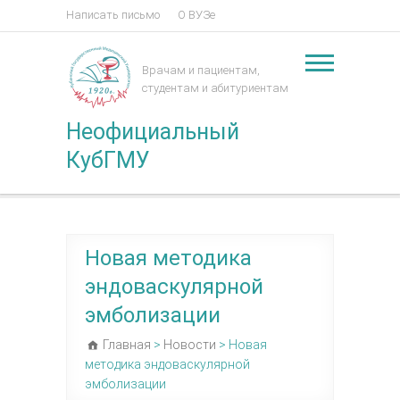
Написать письмо
О ВУЗе
Врачам и пациентам,
студентам и абитуриентам
Неофициальный
КубГМУ
Новая методика
эндоваскулярной
эмболизации
Главная
>
Новости
>
Новая
методика эндоваскулярной
эмболизации