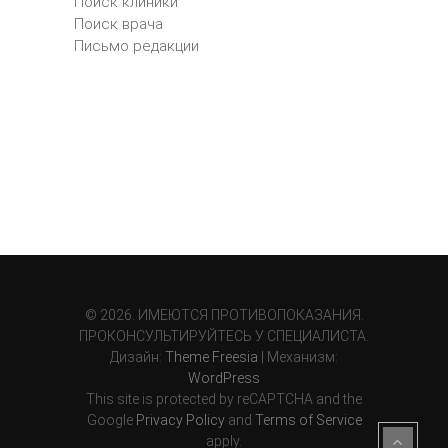
Поиск клиники
Поиск врача
Письмо редакции
© 2026. ИМЕЮТСЯ ПРОТИВОПОКАЗАНИЯ.
ПРОКОНСУЛЬТИРУЙТЕСЬ У СПЕЦИАЛИСТА.
Дизайн:
Theme Freesia
| Механизм:
WordPress
This site is protected by reCAPTCHA and the
Google
Privacy Policy
and
Terms of Service
apply.