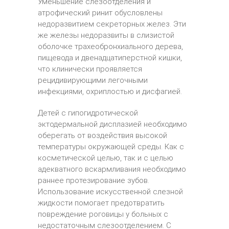
Уменьшение слезоотделения и
атрофический ринит обусловлены
недоразвитием секреторных желез. Эти
же железы недоразвиты в слизистой
оболочке трахеобронхиального дерева,
пищевода и двенадцатиперстной кишки,
что клинически проявляется
рецидивирующими легочными
инфекциями, охриплостью и дисфагией.
Детей с гипогидротической
эктодермальной дисплазией необходимо
оберегать от воздействия высокой
температуры окружающей среды. Как с
косметической целью, так и с целью
адекватного вскармливания необходимо
раннее протезирование зубов.
Использование искусственной слезной
жидкости помогает предотвратить
повреждение роговицы у больных с
недостаточным слезоотделением. С