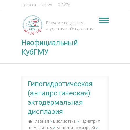
Написать письмо
О ВУЗе
Врачам и пациентам,
студентам и абитуриентам
Неофициальный
КубГМУ
Гипогидротическая
(ангидротическая)
эктодермальная
дисплазия
Главная
>
Библиотека
>
Педиатрия
по Нельсону
>
Болезни кожи детей
>