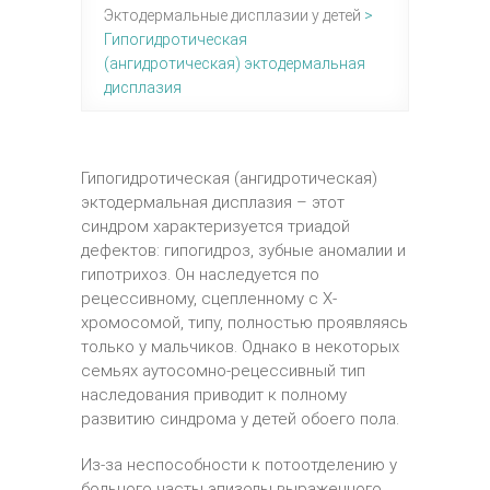
Эктодермальные дисплазии у детей
>
Гипогидротическая
(ангидротическая) эктодермальная
дисплазия
Гипогидротическая (ангидротическая)
эктодермальная дисплазия – этот
синдром характеризуется триадой
дефектов: гипогидроз, зубные аномалии и
гипотрихоз. Он наследуется по
рецессивному, сцепленному с Х-
хромосомой, типу, полностью проявляясь
только у мальчиков. Однако в некоторых
семьях аутосомно-рецессивный тип
наследования приводит к полному
развитию синдрома у детей обоего пола.
Из-за неспособности к потоотделению у
больного часты эпизоды выраженного