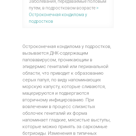
Заболевания, передаваемые половым
путем, в подростковом возрасте
>
Остроконечная кондилома у
подростков
Остроконечная кондилома у подростков,
вызывается ДНК-содержащим
паповавирусом, проникающим в
эпидермис гениталий или перианальной
области, что приводит к образованию
серых папул, по виду напоминающих
морскую капусту, которые сливаются,
мацерируются и подвергаются
вторичному инфицированию. При
вовлечении в процесс слизистых
оболочек гениталий их форма
напоминает гладкие, мясистые выступы,
которые можно принять за саркомные
ботриоиды. Изменения в типичных