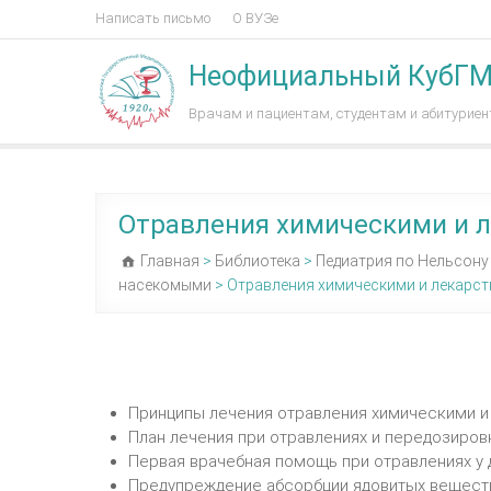
Написать письмо
О ВУЗе
Неофициальный КубГ
Врачам и пациентам, студентам и абитурие
Отравления химическими и 
Главная
>
Библиотека
>
Педиатрия по Нельсону
насекомыми
>
Отравления химическими и лекарс
Принципы лечения отравления химическими и
План лечения при отравлениях и передозиро
Первая врачебная помощь при отравлениях у 
Предупреждение абсорбции ядовитых вещест