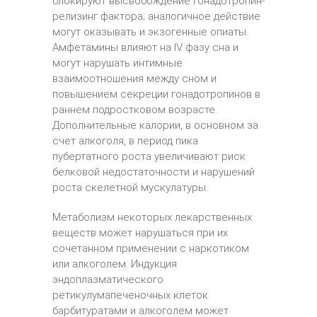
блокируют высвобождение гонадотропин-
релизинг фактора; аналогичное действие
могут оказывать и экзогенные опиаты.
Амфетамины влияют на IV фазу сна и
могут нарушать интимные
взаимоотношения между сном и
повышением секреции гонадотропинов в
раннем подростковом возрасте.
Дополнительные калории, в основном за
счет алкоголя, в период пика
пубертатного роста увеличивают риск
белковой недостаточности и нарушений
роста скелетной мускулатуры.
Метаболизм некоторых лекарственных
веществ может нарушаться при их
сочетанном применении с наркотиком
или алкоголем. Индукция
эндоплазматического
ретикулумапеченочных клеток
барбитуратами и алкоголем может