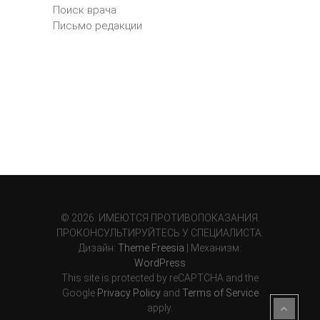
Поиск врача
Письмо редакции
© 2026. ИМЕЮТСЯ ПРОТИВОПОКАЗАНИЯ.
ПРОКОНСУЛЬТИРУЙТЕСЬ У СПЕЦИАЛИСТА.
Дизайн:
Theme Freesia
| Механизм:
WordPress
This site is protected by reCAPTCHA and the
Google
Privacy Policy
and
Terms of Service
apply.